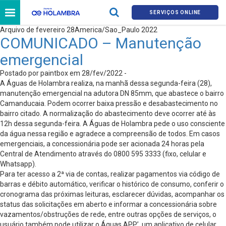
SERVIÇOS ONLINE
Arquivo de fevereiro 28America/Sao_Paulo 2022
COMUNICADO – Manutenção
emergencial
Postado por paintbox em 28/fev/2022 -
A Águas de Holambra realiza, na manhã dessa segunda-feira (28),
manutenção emergencial na adutora DN 85mm, que abastece o bairro
Camanducaia. Podem ocorrer baixa pressão e desabastecimento no
bairro citado. A normalização do abastecimento deve ocorrer até às
12h dessa segunda-feira. A Águas de Holambra pede o uso consciente
da água nessa região e agradece a compreensão de todos. Em casos
emergenciais, a concessionária pode ser acionada 24 horas pela
Central de Atendimento através do 0800 595 3333 (fixo, celular e
Whatsapp).
Para ter acesso a 2ª via de contas, realizar pagamentos via código de
barras e débito automático, verificar o histórico de consumo, conferir o
cronograma das próximas leituras, esclarecer dúvidas, acompanhar os
status das solicitações em aberto e informar a concessionária sobre
vazamentos/obstruções de rede, entre outras opções de serviços, o
usuário também pode utilizar o Águas APP’, um aplicativo de celular