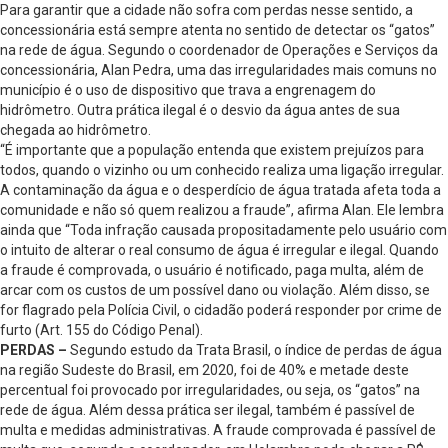
Para garantir que a cidade não sofra com perdas nesse sentido, a
concessionária está sempre atenta no sentido de detectar os “gatos”
na rede de água. Segundo o coordenador de Operações e Serviços da
concessionária, Alan Pedra, uma das irregularidades mais comuns no
município é o uso de dispositivo que trava a engrenagem do
hidrômetro. Outra prática ilegal é o desvio da água antes de sua
chegada ao hidrômetro.
“É importante que a população entenda que existem prejuízos para
todos, quando o vizinho ou um conhecido realiza uma ligação irregular.
A contaminação da água e o desperdício de água tratada afeta toda a
comunidade e não só quem realizou a fraude”, afirma Alan. Ele lembra
ainda que “Toda infração causada propositadamente pelo usuário com
o intuito de alterar o real consumo de água é irregular e ilegal. Quando
a fraude é comprovada, o usuário é notificado, paga multa, além de
arcar com os custos de um possível dano ou violação. Além disso, se
for flagrado pela Polícia Civil, o cidadão poderá responder por crime de
furto (Art. 155 do Código Penal).
PERDAS –
Segundo estudo da Trata Brasil, o índice de perdas de água
na região Sudeste do Brasil, em 2020, foi de 40% e metade deste
percentual foi provocado por irregularidades, ou seja, os “gatos” na
rede de água. Além dessa prática ser ilegal, também é passível de
multa e medidas administrativas. A fraude comprovada é passível de