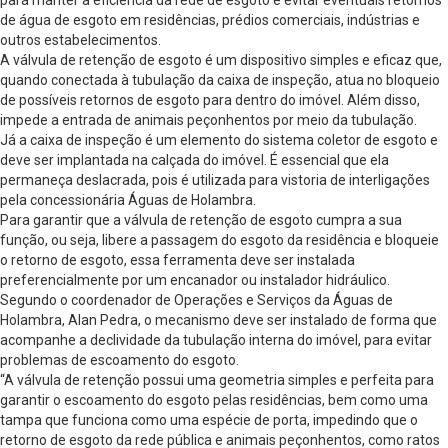
para manter a eficiência da rede de esgoto e evitar eventuais retornos
de água de esgoto em residências, prédios comerciais, indústrias e
outros estabelecimentos.
A válvula de retenção de esgoto é um dispositivo simples e eficaz que,
quando conectada à tubulação da caixa de inspeção, atua no bloqueio
de possíveis retornos de esgoto para dentro do imóvel. Além disso,
impede a entrada de animais peçonhentos por meio da tubulação.
Já a caixa de inspeção é um elemento do sistema coletor de esgoto e
deve ser implantada na calçada do imóvel. É essencial que ela
permaneça deslacrada, pois é utilizada para vistoria de interligações
pela concessionária Águas de Holambra.
Para garantir que a válvula de retenção de esgoto cumpra a sua
função, ou seja, libere a passagem do esgoto da residência e bloqueie
o retorno de esgoto, essa ferramenta deve ser instalada
preferencialmente por um encanador ou instalador hidráulico.
Segundo o coordenador de Operações e Serviços da Águas de
Holambra, Alan Pedra, o mecanismo deve ser instalado de forma que
acompanhe a declividade da tubulação interna do imóvel, para evitar
problemas de escoamento do esgoto.
“A válvula de retenção possui uma geometria simples e perfeita para
garantir o escoamento do esgoto pelas residências, bem como uma
tampa que funciona como uma espécie de porta, impedindo que o
retorno de esgoto da rede pública e animais peçonhentos, como ratos