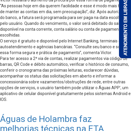
Victor ressalta o aumento da procura por essa forma de pagamento.
“As pessoas hoje em dia querem facilidade e esse é modo mais fácil
de manter as contas em dia, sem preocupação”, diz. Após autorização
do banco, a fatura será programada para ser paga na data escolhida
pelo usuário. Quando do vencimento, o valor será debitado do saldo
disponível na conta corrente, conta salário ou conta de pagamentos
escolhidas.
O serviço é gratuito e disponível pelo Internet Banking, terminais de
autoatendimento e agências bancárias. “Consulte seu banco e solicite
essa forma segura e prática de pagamento”, comenta Victor.
Para ter acesso a 2ª via de contas, realizar pagamentos via código de
barras, QR Code e débito automático, verificar o histórico de consumo,
conferir o cronograma das próximas leituras, esclarecer dúvidas,
acompanhar os status das solicitações em aberto e informar a
concessionária sobre vazamentos/obstruções de rede, entre outras
opções de serviços, o usuário também pode utilizar o Águas APP’, um
aplicativo de celular disponível gratuitamente pelos sistemas Android e
IOS.
Águas de Holambra faz
melhorias técnicas na ETA