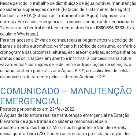
Nesse período, o trabalho de distribuição de água potável, manutenção
do sistema e operações da ETE (Estação de Tratamento de Esgoto)
Cachoeira e ETA (Estação de Tratamento de Água) Tulipas serão
normais. Em casos emergenciais, a concessionária pode ser acionada
24 horas pela Central de Atendimento através do
0800 595 3333
(fixo,
celular e Whatsapp).
Para ter acesso a 2ª via de contas, realizar pagamentos via código de
barras e débito automático, verificar o histórico de consumo, conferir o
cronograma das próximas leituras, esclarecer dúvidas, acompanhar os
status das solicitações em aberto e informar a concessionária sobre
vazamentos/obstruções de rede, entre outras opções de serviços, o
usuário também pode utilizar o Águas APP’, um aplicativo de celular
disponível gratuitamente pelos sistemas Android e IOS.
COMUNICADO – MANUTENÇÃO
EMERGENCIAL
Postado por paintbox em 23/fev/2022 -
A Águas de Holambra realiza manutenção emergencial na Estação
Elevatória de água tratada do sistema responsável pelo
abastecimento dos bairros Morumbi, Imigrantes e Van den Broek,
nessa quarta-feira (23). Podem ocorrer baixa pressão na região dos