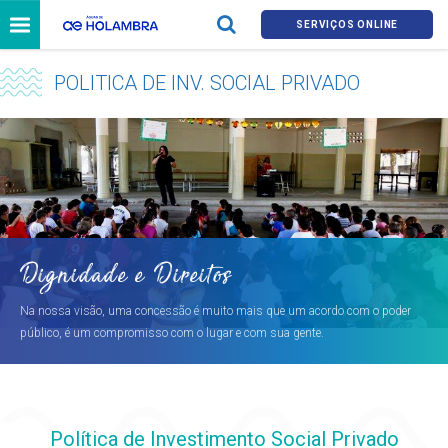
SERVIÇOS ONLINE
POLITICA DE INV. SOCIAL PRIVADO
Dignidade e Direitos
Na nossa visão, uma concessão é muito mais que um acordo com o poder
público, é um compromisso com o lugar e com sua gente.
Política de Investimento Social Privado