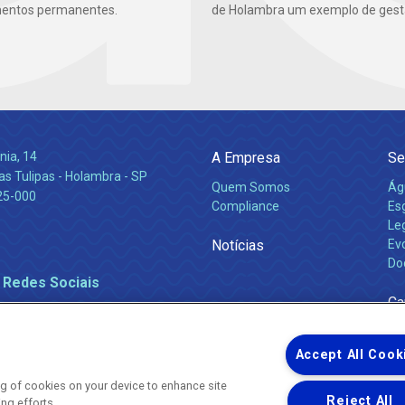
mentos permanentes.
de Holambra um exemplo de gest
nia, 14
A Empresa
Se
s Tulipas - Holambra - SP
Quem Somos
Ág
25-000
Compliance
Es
Leg
Notícias
Ev
Do
 Redes Sociais
Ca
Accept All Cook
ing of cookies on your device to enhance site
Reject All
ing efforts.
Uma empresa