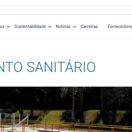
ços
Sustentabilidade
Notícias
Carreiras
Fornecedore
TO SANITÁRIO