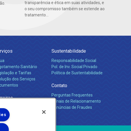
transparência e ética em suas atividades, e
ão.
o seu compromisso também se estende ao
tratamento...
rviços
Sustentabilidade
ua
Responsabilidade Social
gotamento Sanitário
Pol. de Inv. Social Privado
islação e Tarifas
Política de Sustentabilidade
olução dos Serviços
cumentos
Contato
Perguntas Frequentes
rreiras
Canais de Relacionamento
Denúncias de Fraudes
ies