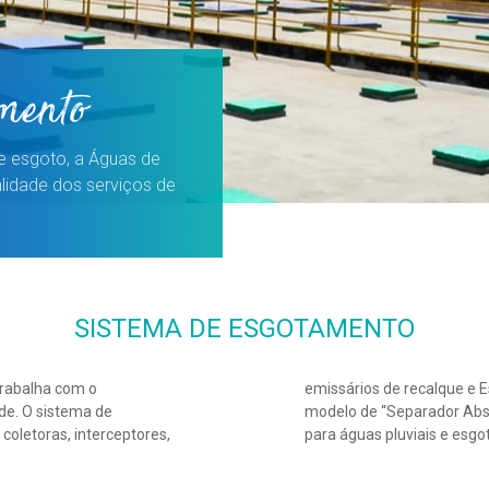
mento
e esgoto, a Águas de
lidade dos serviços de
SISTEMA DE ESGOTAMENTO
trabalha com o
do os padrões do
de. O sistema de
aptação diferentes
oletoras, interceptores,
para águas pluviais e esgot