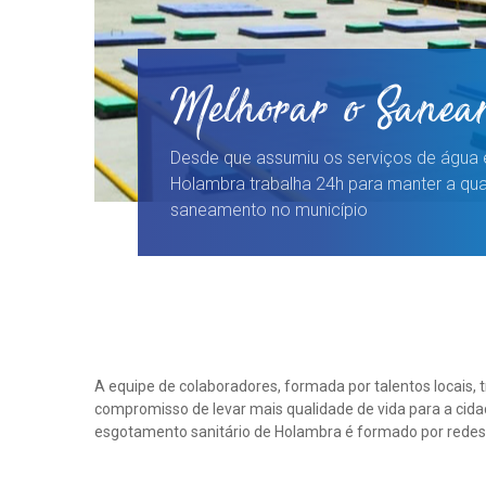
Melhorar o Sanea
Desde que assumiu os serviços de água 
Holambra trabalha 24h para manter a qua
saneamento no município
A equipe de colaboradores, formada por talentos locais, 
emissários de recalque e Estações de Tratamento (ETE). Seguin
compromisso de levar mais qualidade de vida para a cida
modelo de “Separador Absoluto”, o sistema mantém canais de c
esgotamento sanitário de Holambra é formado por redes c