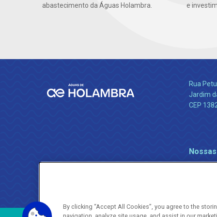
abastecimento da Águas Holambra.
e investi
Rua Petu
Jardim da
CEP 138
Nossas
By clicking “Accept All Cookies”, you agree to the stor
navigation, analyze site usage, and assist in our market