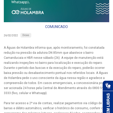
COMUNICADO
Dicas
26/02/2022
A Águas de Holambra informa que, após monitoramento, foi constatada
redução na pressão da adutora DN 85mm que abastece o bairro
Camanducaia e HBR nesse sábado (26). A equipe de manutenção está
realizando inspeções no bairro para localização e execução do reparo.
Durante o período das buscas e da execução do reparo, poderão ocorrer
baixa pressão ou desabastecimento pontual nos referidos locais. A Águas
de Holambra pede o uso consciente da água nessa região e agradece a
compreensão de todos. Em casos emergenciais, a concessionária pode
ser acionada 24 horas pela Central de Atendimento através do 0800 595
3333 (fixo, celular e Whatsapp).
Para ter acesso a 2ª via de contas, realizar pagamentos via código de
barras e débito automático, verificar o histórico de consumo, conferir o