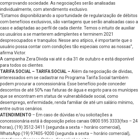
comprovando sociedade. As negociações serão analisadas
individualmente, com atendimento exclusivo.
“Estamos disponibilizando a oportunidade de regularização de débitos
com benefícios exclusivos, são vantagens que serão analisadas caso a
caso e adaptadas ao perfil de cada cliente. Temos o intuito de auxiliar
os usuários a se manterem adimplentes e terminem 2021
despreocupados e tranquilos. Nesse ano atípico, é importante que o
usuário possa contar com condições tão especiais como as nossas”,
afirma Victor.
A campanha Zera Dívida vai até o dia 31 de outubro e está disponível
para todos os clientes.
TARIFA SOCIAL –
TARIFA SOCIAL –
Além da negociação de dívidas,
interessados em se cadastrar no Programa Tarifa Social também
podem procurar a concessionária. Esse benefício pode conceder
descontos de até 50% nas faturas de água e esgoto para os munícipes
que se encontram em status de vulnerabilidade social, como
desemprego, enfermidade, renda familiar de até um salário mínimo,
entre outros cenários.
ATENDIMENTO
– Em caso de dúvidas e/ou solicitações a
concessionária está à disposição pelos canais 0800 595 3333(fixo – 24
horas), (19) 3512-3411 (segunda a sexta – horário comercial),
WhatsApp (19) 97405-9200 (segunda a sexta – horário comercial),