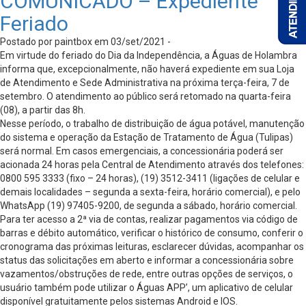
COMUNICADO – Expediente
Feriado
Postado por paintbox em 03/set/2021 -
Em virtude do feriado do Dia da Independência, a Águas de Holambra
informa que, excepcionalmente, não haverá expediente em sua Loja
de Atendimento e Sede Administrativa na próxima terça-feira, 7 de
setembro. O atendimento ao público será retomado na quarta-feira
(08), a partir das 8h.
Nesse período, o trabalho de distribuição de água potável, manutenção
do sistema e operação da Estação de Tratamento de Água (Tulipas)
será normal. Em casos emergenciais, a concessionária poderá ser
acionada 24 horas pela Central de Atendimento através dos telefones:
0800 595 3333 (fixo – 24 horas), (19) 3512-3411 (ligações de celular e
demais localidades – segunda a sexta-feira, horário comercial), e pelo
WhatsApp (19) 97405-9200, de segunda a sábado, horário comercial.
Para ter acesso a 2ª via de contas, realizar pagamentos via código de
barras e débito automático, verificar o histórico de consumo, conferir o
cronograma das próximas leituras, esclarecer dúvidas, acompanhar os
status das solicitações em aberto e informar a concessionária sobre
vazamentos/obstruções de rede, entre outras opções de serviços, o
usuário também pode utilizar o Águas APP’, um aplicativo de celular
disponível gratuitamente pelos sistemas Android e IOS.