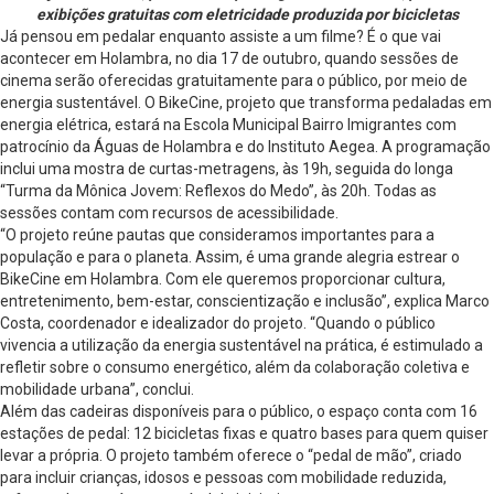
exibições gratuitas com eletricidade produzida por bicicletas
Já pensou em pedalar enquanto assiste a um filme? É o que vai
acontecer em Holambra, no dia 17 de outubro, quando sessões de
cinema serão oferecidas gratuitamente para o público, por meio de
energia sustentável. O BikeCine, projeto que transforma pedaladas em
energia elétrica, estará na Escola Municipal Bairro Imigrantes com
patrocínio da Águas de Holambra e do Instituto Aegea. A programação
inclui uma mostra de curtas-metragens, às 19h, seguida do longa
“Turma da Mônica Jovem: Reflexos do Medo”, às 20h. Todas as
sessões contam com recursos de acessibilidade.
“O projeto reúne pautas que consideramos importantes para a
população e para o planeta. Assim, é uma grande alegria estrear o
BikeCine em Holambra. Com ele queremos proporcionar cultura,
entretenimento, bem-estar, conscientização e inclusão”, explica Marco
Costa, coordenador e idealizador do projeto. “Quando o público
vivencia a utilização da energia sustentável na prática, é estimulado a
refletir sobre o consumo energético, além da colaboração coletiva e
mobilidade urbana”, conclui.
Além das cadeiras disponíveis para o público, o espaço conta com 16
estações de pedal: 12 bicicletas fixas e quatro bases para quem quiser
levar a própria. O projeto também oferece o “pedal de mão”, criado
para incluir crianças, idosos e pessoas com mobilidade reduzida,