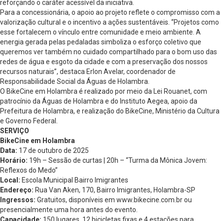
reforçando o caráter acessível da iniciativa.
Para a concessionária, o apoio ao projeto reflete o compromisso com a
valorização cultural e o incentivo a ações sustentáveis. “Projetos como
esse fortalecem o vínculo entre comunidade e meio ambiente. A
energia gerada pelas pedaladas simboliza o esforço coletivo que
queremos ver também no cuidado compartilhado para o bom uso das
redes de água e esgoto da cidade e com a preservação dos nossos
recursos naturais”, destaca Erlon Avelar, coordenador de
Responsabilidade Social da Águas de Holambra.
O BikeCine em Holambra é realizado por meio da Lei Rouanet, com
patrocínio da Águas de Holambra e do Instituto Aegea, apoio da
Prefeitura de Holambra, e realização do BikeCine, Ministério da Cultura
e Governo Federal.
SERVIÇO
BikeCine em Holambra
Data:
17 de outubro de 2025
Horário:
19h – Sessão de curtas | 20h – “Turma da Mônica Jovem:
Reflexos do Medo”
Local:
Escola Municipal Bairro Imigrantes
Endereço:
Rua Van Aken, 170, Bairro Imigrantes, Holambra-SP
Ingressos:
Gratuitos, disponíveis em www.bikecine.com.br ou
presencialmente uma hora antes do evento.
Capacidade:
150 lugares, 12 bicicletas fixas e 4 estações para