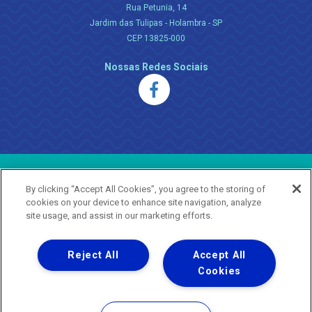
Rua Petunia, 14
Jardim das Tulipas - Holambra - SP
CEP 13825-000
Nossas Redes Sociais
Uma empresa
Copyright ® 2026 - Todos os Direitos Reservados.
By clicking “Accept All Cookies”, you agree to the storing of
Nossa natureza movimenta a vida
cookies on your device to enhance site navigation, analyze
site usage, and assist in our marketing efforts.
Termos Gerais de Uso de Sites e Aplicativos
Política de Privacidade e Proteção de Dados
Reject All
Accept All
Cookies