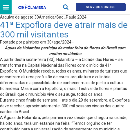
SERVIÇOS ONLINE
Arquivo de agosto 30America/Sao_Paulo 2024
41ª Expoflora deve atrair mais de
300 mil visitantes
Postado por paintbox em 30/ago/2024 -
Águas de Holambra participa da maior feira de flores do Brasil com
muitas novidades
A partir desta sexta-feira (30), Holambra – a Cidade das Flores – se
transforma na Capital Nacional das Flores com o início da 41ª
Expoflora. O Município recebe, todos os anos, milhares de turistas que
encontram ali uma profusão de cores, arquitetura e culinária
diferenciadas e a possibilidade de conhecer mais de perto a cultura
holandesa. Mas é com a Expoflora, o maior festival de flores e plantas
do Brasil, que o município vive o seu auge, todos os anos.
Durante cinco finais de semana – até o dia 29 de setembro, a Expoflora
deve receber, aproximadamente, 300 mil pessoas vindas dos quatro
cantos do Brasil.
A Águas de Holambra, pela primeira vez desde que chegou na cidade,
há oito anos, terá um estande na feira. “Temos orgulho de ter
contribuído para a universalização do saneamento no município e