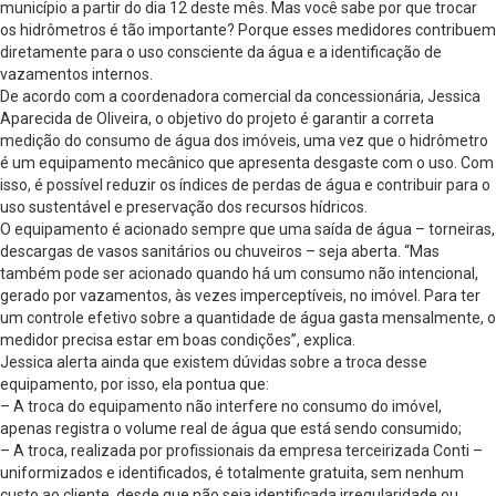
município a partir do dia 12 deste mês. Mas você sabe por que trocar
os hidrômetros é tão importante? Porque esses medidores contribuem
diretamente para o uso consciente da água e a identificação de
vazamentos internos.
De acordo com a coordenadora comercial da concessionária, Jessica
Aparecida de Oliveira, o objetivo do projeto é garantir a correta
medição do consumo de água dos imóveis, uma vez que o hidrômetro
é um equipamento mecânico que apresenta desgaste com o uso. Com
isso, é possível reduzir os índices de perdas de água e contribuir para o
uso sustentável e preservação dos recursos hídricos.
O equipamento é acionado sempre que uma saída de água – torneiras,
descargas de vasos sanitários ou chuveiros – seja aberta. “Mas
também pode ser acionado quando há um consumo não intencional,
gerado por vazamentos, às vezes imperceptíveis, no imóvel. Para ter
um controle efetivo sobre a quantidade de água gasta mensalmente, o
medidor precisa estar em boas condições”, explica.
Jessica alerta ainda que existem dúvidas sobre a troca desse
equipamento, por isso, ela pontua que:
– A troca do equipamento não interfere no consumo do imóvel,
apenas registra o volume real de água que está sendo consumido;
– A troca, realizada por profissionais da empresa terceirizada Conti –
uniformizados e identificados, é totalmente gratuita, sem nenhum
custo ao cliente, desde que não seja identificada irregularidade ou