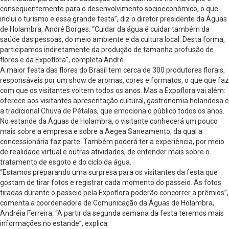
consequentemente para o desenvolvimento socioeconômico, o que
inclui o turismo e essa grande festa”, diz o diretor presidente da Águas
de Holambra, André Borges. “Cuidar da água é cuidar também da
saúde das pessoas, do meio ambiente e da cultura local. Desta forma,
participamos indiretamente da produção de tamanha profusão de
flores e da Expoflora”, completa André.
A maior festa das flores do Brasil tem cerca de 300 produtores florais,
responsáveis por um show de aromas, cores e formatos, o que que faz
com que os visitantes voltem todos os anos. Mas a Expoflora vai além:
oferece aos visitantes apresentação cultural, gastronomia holandesa e
a tradicional Chuva de Pétalas, que emociona o público todos os anos.
No estande da Águas de Holambra, o visitante conhecerá um pouco
mais sobre a empresa e sobre a Aegea Saneamento, da qual a
concessionária faz parte. Também poderá ter a experiência, por meio
de realidade virtual e outras atividades, de entender mais sobre o
tratamento de esgoto e do ciclo da água.
“Estamos preparando uma surpresa para os visitantes da festa que
gostam de tirar fotos e registrar cada momento do passeio. As fotos
tiradas durante o passeio pela Expoflora poderão concorrer a prêmios”,
comenta a coordenadora de Comunicação da Águas de Holambra,
Andréia Ferreira. “A partir da segunda semana da festa teremos mais
informações no estande”, explica.