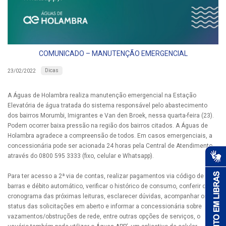
COMUNICADO – MANUTENÇÃO EMERGENCIAL
Dicas
23/02/2022
A Águas de Holambra realiza manutenção emergencial na Estação
Elevatória de água tratada do sistema responsável pelo abastecimento
dos bairros Morumbi, Imigrantes e Van den Broek, nessa quarta-feira (23).
Podem ocorrer baixa pressão na região dos bairros citados. A Águas de
Holambra agradece a compreensão de todos. Em casos emergenciais, a
concessionária pode ser acionada 24 horas pela Central de Atendimento
através do 0800 595 3333 (fixo, celular e Whatsapp).
Para ter acesso a 2ª via de contas, realizar pagamentos via código de
barras e débito automático, verificar o histórico de consumo, conferir o
cronograma das próximas leituras, esclarecer dúvidas, acompanhar os
status das solicitações em aberto e informar a concessionária sobre
vazamentos/obstruções de rede, entre outras opções de serviços, o