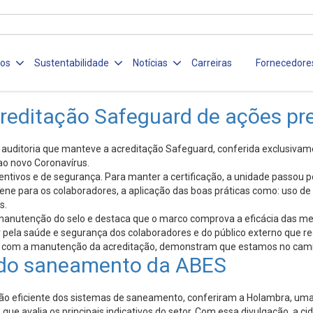
ços
Sustentabilidade
Notícias
Carreiras
Fornecedore
editação Safeguard de ações pre
auditoria que manteve a acreditação Safeguard, conferida exclusivame
o novo Coronavírus.
tivos e de segurança. Para manter a certificação, a unidade passou por
ene para os colaboradores, a aplicação das boas práticas como: uso de 
s.
manutenção do selo e destaca que o marco comprova a eficácia das med
pela saúde e segurança dos colaboradores e do público externo que r
s com a manutenção da acreditação, demonstram que estamos no caminho
 do saneamento da ABES
ão eficiente dos sistemas de saneamento, conferiram a Holambra, uma 
, que avalia os principais indicativos do setor. Com essa divulgação, a