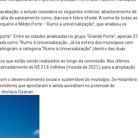
aliação, o estudo considera os seguintes critérios: abastecimento de
falta de saneamento como: diarreia e febre tifoide. A soma de todas as
equeno e Médio Porte – Rumo a universalização”, que analisou os
rte”. Entre as cidades analisadas no grupo “Grande Porte”, apenas 37
nada como “Rumo à Universalização. Já na esfera dos municípios com
atingiram a categoria “Rumo à Universalização” (dentro das duas
tos que estão sendo realizados ao longo da concessão. Nos últimos
proximadamente de R$ 21,6 milhões (moeda de 2021), para a ampliação
e com o desenvolvimento social e sustentável do município. Se Holambra
estidores que apostaram e ainda acreditam no potencial de
, destaca Ozanan.