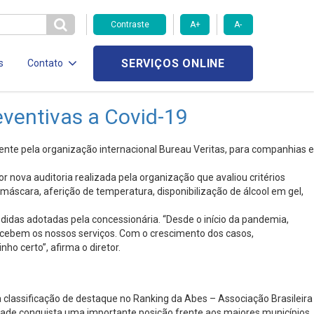
Contraste
A+
A-
SERVIÇOS ONLINE
s
Contato
ventivas a Covid-19
nte pela organização internacional Bureau Veritas, para companhias e
 nova auditoria realizada pela organização que avaliou critérios
máscara, aferição de temperatura, disponibilização de álcool em gel,
idas adotadas pela concessionária. “Desde o início da pandemia,
ecebem os nossos serviços. Com o crescimento dos casos,
 certo”, afirma o diretor.
classificação de destaque no Ranking da Abes – Associação Brasileira
 cidade conquista uma importante posição frente aos maiores municípios