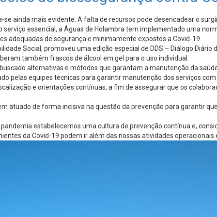
a-se ainda mais evidente. A falta de recursos pode desencadear o sur
o serviço essencial, a Águas de Holambra tem implementado uma normativ
ções adequadas de segurança e minimamente expostos a Covid-19.
lidade Social, promoveu uma edição especial de DDS – Diálogo Diário 
eberam também frascos de álcool em gel para o uso individual.
buscado alternativas e métodos que garantam a manutenção da saúde d
 pelas equipes técnicas para garantir manutenção dos serviços com 
alização e orientações contínuas, a fim de assegurar que os colaborado
tem atuado de forma incisiva na questão da prevenção para garantir q
da pandemia estabelecemos uma cultura de prevenção contínua e, consid
tes da Covid-19 podem ir além das nossas atividades operacionais e af