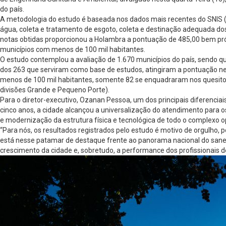
do país.
A metodologia do estudo é baseada nos dados mais recentes do SNIS (
água, coleta e tratamento de esgoto, coleta e destinação adequada dos
notas obtidas proporcionou a Holambra a pontuação de 485,00 bem pró
municípios com menos de 100 mil habitantes.
O estudo contemplou a avaliação de 1.670 municípios do país, sendo q
dos 263 que serviram como base de estudos, atingiram a pontuação ne
menos de 100 mil habitantes, somente 82 se enquadraram nos quesitos 
divisões Grande e Pequeno Porte).
Para o diretor-executivo, Ozanan Pessoa, um dos principais diferenci
cinco anos, a cidade alcançou a universalização do atendimento para
e modernização da estrutura física e tecnológica de todo o complexo o
“Para nós, os resultados registrados pelo estudo é motivo de orgulho, 
está nesse patamar de destaque frente ao panorama nacional do saneam
crescimento da cidade e, sobretudo, a performance dos profissionais