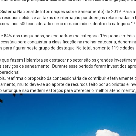
Sistema Nacional de Informações sobre Saneamento) de 2019. Para a av
 resíduos sólidos e as taxas de internação por doenças relacionadas à 
xima aos 500 considerado como o maior índice, dentro da categoria “P
ue 84% dos ranqueados, se enquadram na categoria “Pequeno e médio po
cessária para conquistar a classificação na melhor categoria, denomi
para figurar neste grupo de destaque. No total, somente 119 cidades 
ais que fazem Holambra se destacar no setor são os grandes investimen
 os serviços de saneamento. Durante esse período foram investidos a
peracional.
pois, reafirma o propósito da concessionária de contribuir efetivament
ento, muito deve-se ao aporte de recursos feito por acionistas e inv
 do setor que não medem esforços para oferecer o melhor atendimento”