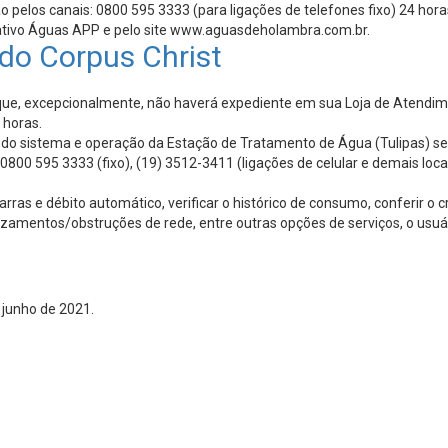
elos canais: 0800 595 3333 (para ligações de telefones fixo) 24 horas
icativo Águas APP e pelo site www.aguasdeholambra.com.br.
o Corpus Christ
que, excepcionalmente, não haverá expediente em sua Loja de Atendime
 horas.
o do sistema e operação da Estação de Tratamento de Água (Tulipas) s
0800 595 3333 (fixo), (19) 3512-3411 (ligações de celular e demais lo
barras e débito automático, verificar o histórico de consumo, conferir 
azamentos/obstruções de rede, entre outras opções de serviços, o usuár
 junho de 2021.