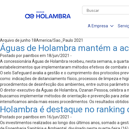
A Empresa
Servi
Arquivo de junho 18America/Sao_Paulo 2021
Águas de Holambra mantém a acr
Postado por paintbox em 18/jun/2021 -
A concessionária Águas de Holambra recebeu, nesta semana, a quarta 
estabelecimentos que implementaram métodos efetivos de combate a
O selo Safeguard avalia a gestão e o cumprimento dos protocolos preven
como: indicações de distanciamento físico, processos de limpeza e higi
procedimentos de desinfecção dos ambientes, entre outros parâmetro
O diretor-executivo da Águas de Holambra, Ozanan Pessoa, celebra a 
buscamos implementar métodos de orientação e prevenção para zelar 
intensificamos ainda mais esses procedimentos. Os resultados obtido
Holambra é destaque no ranking
Postado por paintbox em 16/jun/2021 -
Os investimentos realizados ao longo dos últimos anos, somado a gest
de Engenharia Sanitária e Ambiental, divulgado nesta quarta-feira (16)