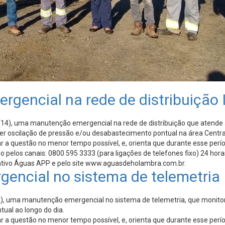
ncial na rede de distribuição 
14), uma manutenção emergencial na rede de distribuição que atende a
rer oscilação de pressão e/ou desabastecimento pontual na área Central
 a questão no menor tempo possível, e, orienta que durante esse perío
elos canais: 0800 595 3333 (para ligações de telefones fixo) 24 horas
icativo Águas APP e pelo site www.aguasdeholambra.com.br.
ncial no sistema de telemetria
), uma manutenção emergencial no sistema de telemetria, que monitora
ual ao longo do dia.
 a questão no menor tempo possível, e, orienta que durante esse perío