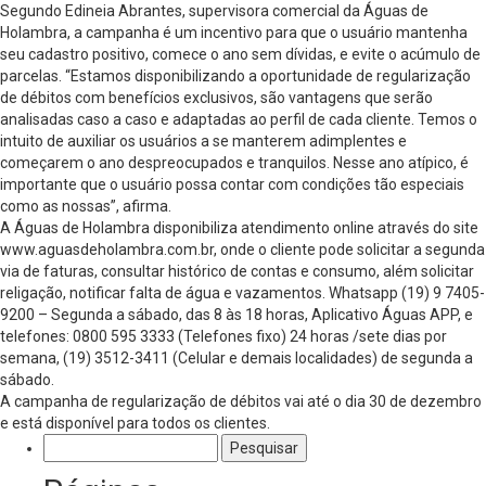
Segundo Edineia Abrantes, supervisora comercial da Águas de
Holambra, a campanha é um incentivo para que o usuário mantenha
seu cadastro positivo, comece o ano sem dívidas, e evite o acúmulo de
parcelas. “Estamos disponibilizando a oportunidade de regularização
de débitos com benefícios exclusivos, são vantagens que serão
analisadas caso a caso e adaptadas ao perfil de cada cliente. Temos o
intuito de auxiliar os usuários a se manterem adimplentes e
começarem o ano despreocupados e tranquilos. Nesse ano atípico, é
importante que o usuário possa contar com condições tão especiais
como as nossas”, afirma.
A Águas de Holambra disponibiliza atendimento online através do site
www.aguasdeholambra.com.br, onde o cliente pode solicitar a segunda
via de faturas, consultar histórico de contas e consumo, além solicitar
religação, notificar falta de água e vazamentos. Whatsapp (19) 9 7405-
9200 – Segunda a sábado, das 8 às 18 horas, Aplicativo Águas APP, e
telefones: 0800 595 3333 (Telefones fixo) 24 horas /sete dias por
semana, (19) 3512-3411 (Celular e demais localidades) de segunda a
sábado.
A campanha de regularização de débitos vai até o dia 30 de dezembro
e está disponível para todos os clientes.
Pesquisar
por: