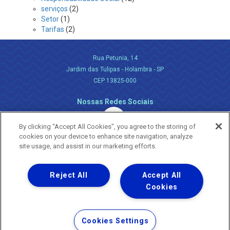
serviços
(2)
Setor
(1)
Tarifas
(2)
Rua Petunia, 14
Jardim das Tulipas - Holambra - SP
CEP 13825-000
Nossas Redes Sociais
By clicking “Accept All Cookies”, you agree to the storing of
cookies on your device to enhance site navigation, analyze
site usage, and assist in our marketing efforts.
Reject All
Accept All
Uma empresa
Copyright ® 2026 - Todos os Direitos Reservados.
Cookies
Nossa natureza movimenta a vida
Termos Gerais de Uso de Sites e Aplicativos
Cookies Settings
Política de Privacidade e Proteção de Dados