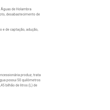
da Águas de Holambra
goto, desabastecimento de
 e de captação, adução,
ncessionária produz, trata
 água possui 50 quilômetros
 bilhão de litros (L) de