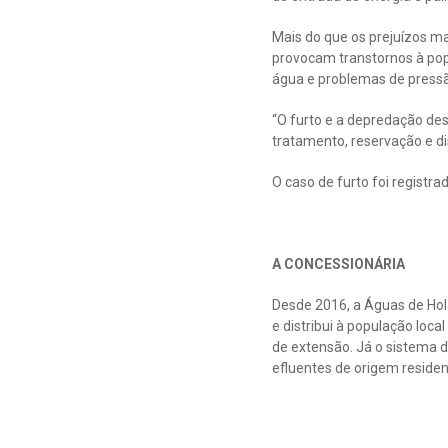
Mais do que os prejuízos ma
provocam transtornos à pop
água e problemas de pressã
“O furto e a depredação d
tratamento, reservação e di
O caso de furto foi registrad
A CONCESSIONÁRIA
Desde 2016, a Águas de Hol
e distribui à população loca
de extensão. Já o sistema d
efluentes de origem residenc