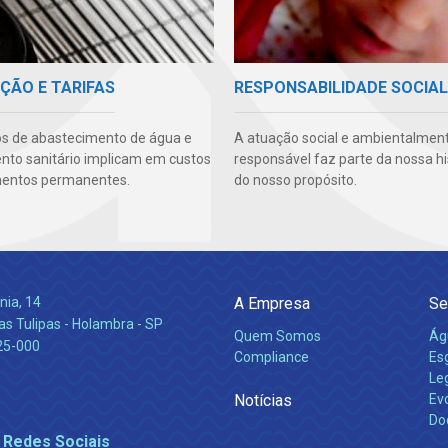
ÇÃO E TARIFAS
RESPONSABILIDADE SOCIAL
os de abastecimento de água e
A atuação social e ambientalmen
to sanitário implicam em custos
responsável faz parte da nossa hi
mentos permanentes.
do nosso propósito.
nia, 14
A Empresa
Se
s Tulipas - Holambra - SP
Quem Somos
Ág
25-000
Compliance
Es
Leg
Notícias
Ev
Do
 Redes Sociais