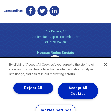
Compartilhar:
Rua Petunia, 14
Jardim das Tulipas - Holambra - SP
CEP 13825-000
Nossas Redes Sociais
By clicking “Accept All Cookies”, you agree to the storing of
cookies on your device to enhance site navigation, analyze
site usage, and assist in our marketing efforts.
Reject All
Accept All
Uma empresa
Copyright ® 2026 - Todos os Direitos Reservados.
Cookies
Nossa natureza movimenta a vida
Termos Gerais de Uso de Sites e Aplicativos
Cookies Settings