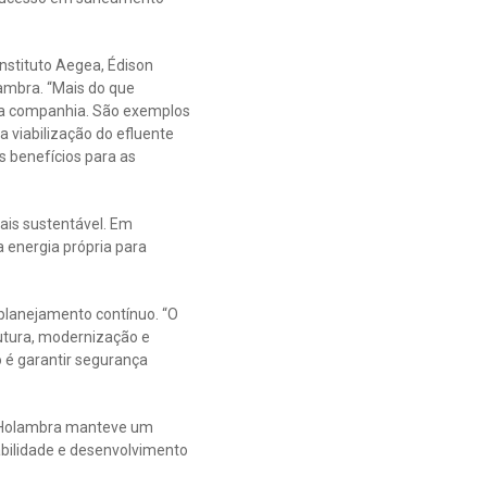
Instituto Aegea, Édison
lambra. “Mais do que
ela companhia. São exemplos
a viabilização do efluente
s benefícios para as
ais sustentável. Em
 energia própria para
 planejamento contínuo. “O
utura, modernização e
 é garantir segurança
de Holambra manteve um
abilidade e desenvolvimento