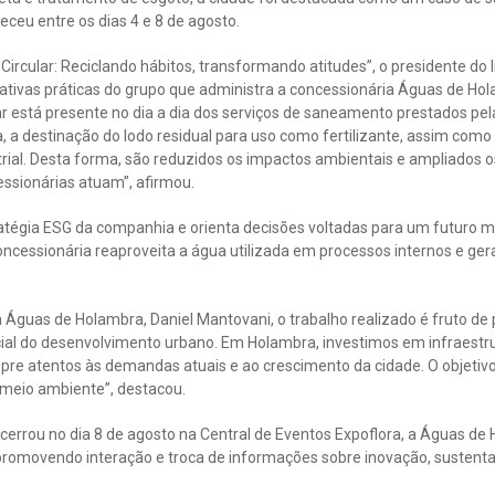
eceu entre os dias 4 e 8 de agosto.
Circular: Reciclando hábitos, transformando atitudes”, o presidente do 
ciativas práticas do grupo que administra a concessionária Águas de Ho
lar está presente no dia a dia dos serviços de saneamento prestados p
, a destinação do lodo residual para uso como fertilizante, assim como 
ial. Desta forma, são reduzidos os impactos ambientais e ampliados o
sionárias atuam”, afirmou.
ratégia ESG da companhia e orienta decisões voltadas para um futuro m
ncessionária reaproveita a água utilizada em processos internos e gera
a Águas de Holambra, Daniel Mantovani, o trabalho realizado é fruto de
al do desenvolvimento urbano. Em Holambra, investimos em infraestr
pre atentos às demandas atuais e ao crescimento da cidade. O objetivo
o meio ambiente”, destacou.
ncerrou no dia 8 de agosto na Central de Eventos Expoflora, a Águas 
 promovendo interação e troca de informações sobre inovação, sustent