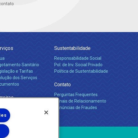
contato
rviços
Sustentabilidade
ua
Responsabilidade Social
gotamento Sanitário
Pol. de Inv. Social Privado
islação e Tarifas
Política de Sustentabilidade
olução dos Serviços
cumentos
Contato
Perguntas Frequentes
rreiras
Canais de Relacionamento
Denúncias de Fraudes
ies