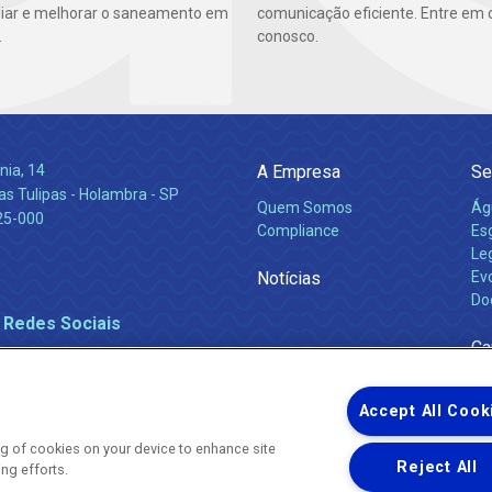
iar e melhorar o saneamento em
comunicação eficiente. Entre em 
.
conosco.
nia, 14
A Empresa
Se
s Tulipas - Holambra - SP
Quem Somos
Ág
25-000
Compliance
Es
Leg
Notícias
Ev
Do
 Redes Sociais
Ca
Accept All Cook
ing of cookies on your device to enhance site
Reject All
ing efforts.
Uma empresa
Copyright ® 2026 - Todos os Direitos Reservados.