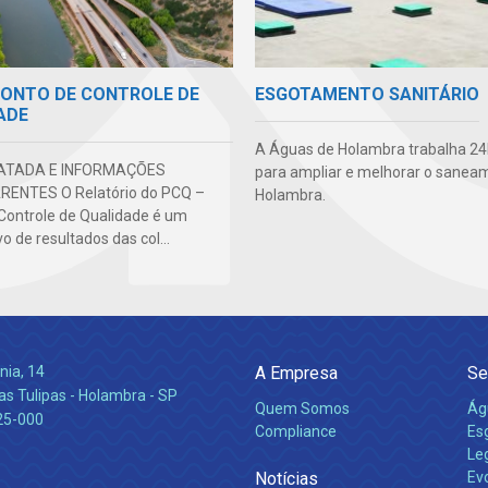
PONTO DE CONTROLE DE
ESGOTAMENTO SANITÁRIO
ADE
A Águas de Holambra trabalha 24h
ATADA E INFORMAÇÕES
para ampliar e melhorar o sane
ENTES O Relatório do PCQ –
Holambra.
Controle de Qualidade é um
o de resultados das col...
nia, 14
A Empresa
Se
s Tulipas - Holambra - SP
Quem Somos
Ág
25-000
Compliance
Es
Leg
Notícias
Ev