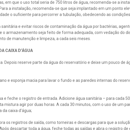
s, em que o uso total seria de 750 litros de água, recomenda-se a ins
. Para a instalação, recomenda-se que seja implantado em um ponto ele
dade o suficiente para percorrer a tubulação, obedecendo as condições
sanitária e evitar riscos de contaminação da água por bactérias, agen
que o armazenamento seja feito de forma adequada, com vedação do di
nto de manutenção e limpeza, a cada seis meses.
DA CAIXA D’ÁGUA
da. Depois reserve parte da água do reservatório e deixe um pouco de á
ano e esponja macia para lavar o fundo e as paredes internas do reserva
a e feche o registro de entrada. Adicione água sanitária – para cada 500
sta mistura agir por duas horas. A cada 30 minutos, com o uso de um pa
 da caixa d’água;
abra os registros de saída, como torneiras e descargas para que a soluç
 Após descartar toda a água, feche todas as saídas e abra o registro de