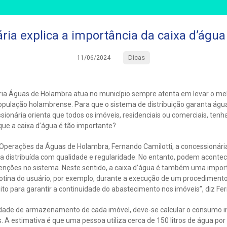
ria explica a importância da caixa d’água
Dicas
11/06/2024
ária Águas de Holambra atua no município sempre atenta em levar o mel
pulação holambrense. Para que o sistema de distribuição garanta água
sionária orienta que todos os imóveis, residenciais ou comerciais, te
que a caixa d’água é tão importante?
perações da Águas de Holambra, Fernando Camilotti, a concessionári
ja distribuída com qualidade e regularidade. No entanto, podem aconte
enções no sistema. Neste sentido, a caixa d’água é também uma impo
tina do usuário, por exemplo, durante a execução de um procedimento.
uito para garantir a continuidade do abastecimento nos imóveis”, diz Fe
idade de armazenamento de cada imóvel, deve-se calcular o consumo i
. A estimativa é que uma pessoa utiliza cerca de 150 litros de água po