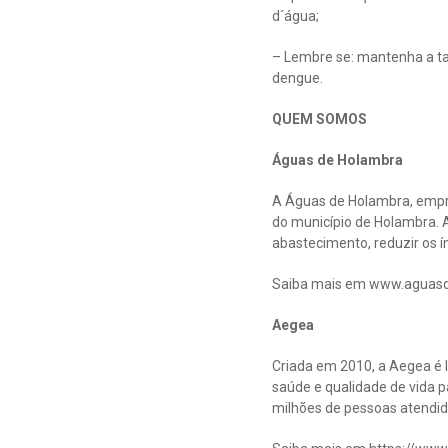
d´água;
– Lembre se: mantenha a ta
dengue.
QUEM SOMOS
Águas de Holambra
A Águas de Holambra, empr
do município de Holambra. A
abastecimento, reduzir os 
Saiba mais em www.aguas
Aegea
Criada em 2010, a Aegea é l
saúde e qualidade de vida p
milhões de pessoas atendida