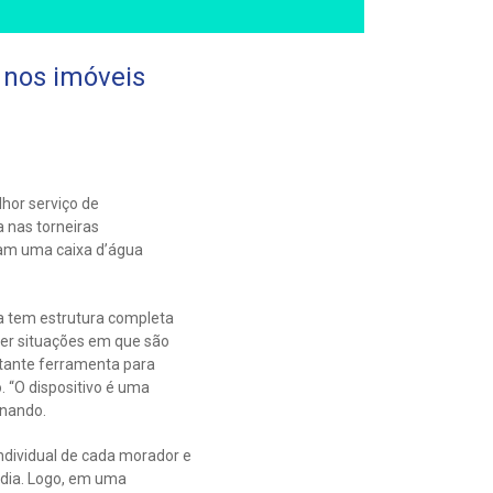
 nos imóveis
hor serviço de
 nas torneiras
nham uma caixa d’água
a tem estrutura completa
cer situações em que são
rtante ferramenta para
 “O dispositivo é uma
rnando.
ndividual de cada morador e
r dia. Logo, em uma