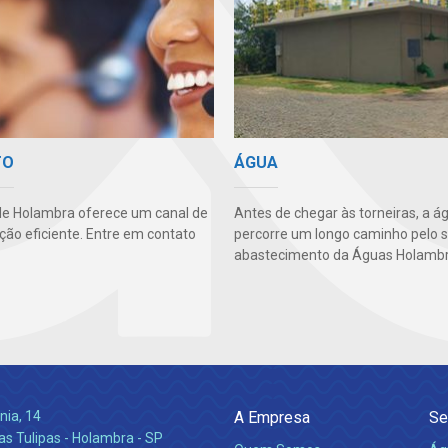
TO
ÁGUA
e Holambra oferece um canal de
Antes de chegar às torneiras, a á
ão eficiente. Entre em contato
percorre um longo caminho pelo 
abastecimento da Águas Holambr
nia, 14
A Empresa
Se
s Tulipas - Holambra - SP