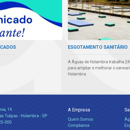
ICADOS
ESGOTAMENTO SANITÁRIO
A Águas de Holambra trabalha 24h
para ampliar e melhorar o sane
Holambra.
nia, 14
A Empresa
Se
s Tulipas - Holambra - SP
Quem Somos
Ág
25-000
Compliance
Es