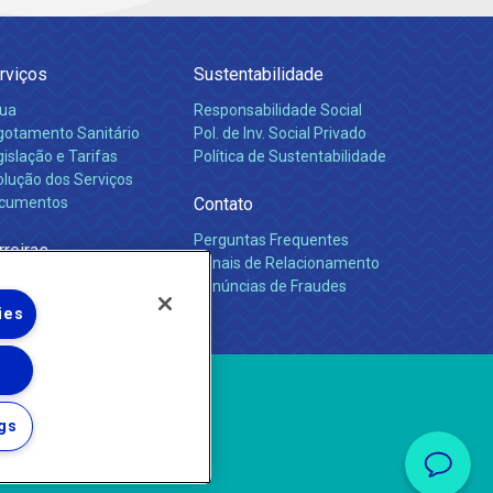
rviços
Sustentabilidade
ua
Responsabilidade Social
gotamento Sanitário
Pol. de Inv. Social Privado
islação e Tarifas
Política de Sustentabilidade
olução dos Serviços
cumentos
Contato
Perguntas Frequentes
rreiras
Canais de Relacionamento
Denúncias de Fraudes
ies
gs