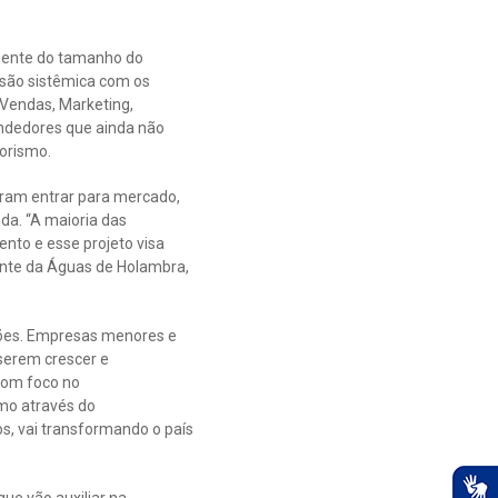
emente do tamanho do
isão sistêmica com os
 Vendas, Marketing,
endedores que ainda não
orismo.
iram entrar para mercado,
da. “A maioria das
nto e esse projeto visa
dente da Águas de Holambra,
ções. Empresas menores e
serem crescer e
com foco no
mo através do
s, vai transformando o país