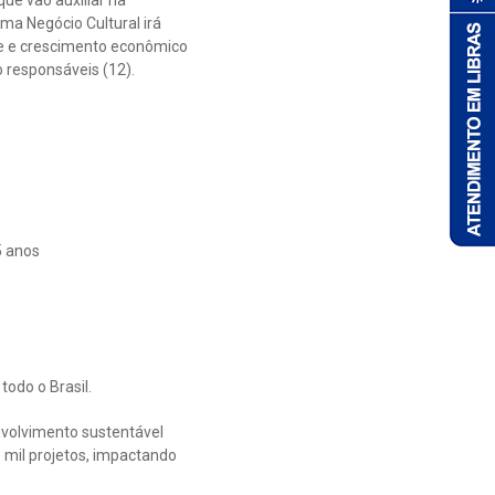
ue vão auxiliar na
ma Negócio Cultural irá
te e crescimento econômico
o responsáveis (12).
5 anos
odo o Brasil.
nvolvimento sustentável
 mil projetos, impactando