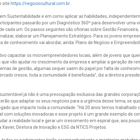
o site
https://negociocultural.com.br
.
o em Sustentabilidade e em como aplicar as habilidades, independent
participantes passarão por um Diagnóstico 360º para desenvolver uma v
de cada um. Os passos seguintes são oficinas sobre Gestão Financeira,
nalizar, elaborar um Planejamento Estratégico. Para os jovens empre
ha de conhecimento vai abordar, ainda: Plano de Negócio e Empreended
vo capacitar os microempreendedores locais, além de jovens que que
s que vão ajudar no crescimento da empresa e ampliar a geração de ren
mas de gestão, algumas sequer saem do papel por falta de conhecime
rcado cresce, toda a comunidade é beneficiada”, diz a diretora presi
 sustentável já não é uma preocupação exclusiva das grandes corpora
rão que adaptar os seus negócios para a urgência desse tema, se qui
legado que impacte toda a comunidade. “Há 20 anos temos trabalhado 
l com soluções inovadoras e esse projeto é um grande exemplo de co
ar a realidade local e gerar um crescimento em espiral que, aos pouco
a Xavier, Diretora de Inovação e ESG da NTICS Projetos.