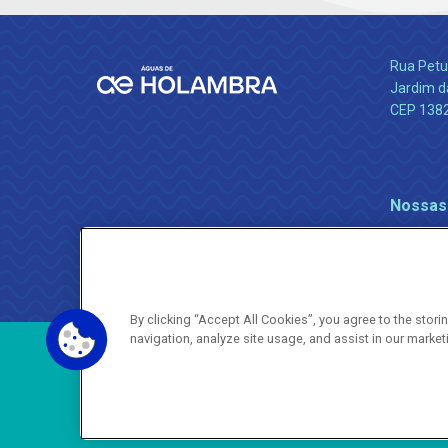
Rua Petu
Jardim da
CEP 138
Nossas
By clicking “Accept All Cookies”, you agree to the stor
navigation, analyze site usage, and assist in our market