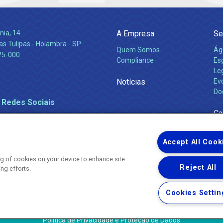
nia, 14
A Empresa
Se
s Tulipas - Holambra - SP
Quem Somos
Ág
25-000
Compliance
Es
Leg
Notícias
Ev
Do
 Redes Sociais
Ca
Accept All Cook
ing of cookies on your device to enhance site
Reject All
ing efforts.
Uma empresa
Copyright ® 2026 - Todos os Direitos Reservados.
Nossa natureza movimenta a vida
Cookies Settin
Termos Gerais de Uso de Sites e Aplicativos
Política de Privacidade e Proteção de Dados