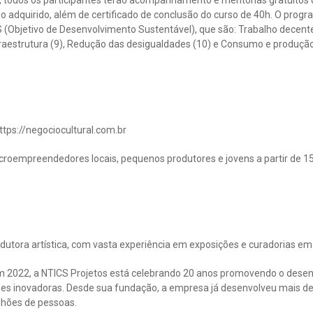
, todos os participantes terão acompanhamento e mentorias gratuitos q
o adquirido, além de certificado de conclusão do curso de 40h. O progra
S (Objetivo de Desenvolvimento Sustentável), que são: Trabalho decen
infraestrutura (9), Redução das desigualdades (10) e Consumo e produçã
https://negociocultural.com.br
croempreendedores locais, pequenos produtores e jovens a partir de 1
tora artística, com vasta experiência em exposições e curadorias em t
m 2022, a NTICS Projetos está celebrando 20 anos promovendo o dese
ções inovadoras. Desde sua fundação, a empresa já desenvolveu mais de
lhões de pessoas.