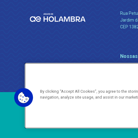
Rua Petu
Jardim da
CEP 138
Nossas
By clicking “Accept All Cookies”, you agree to the stor
navigation, analyze site usage, and assist in our market