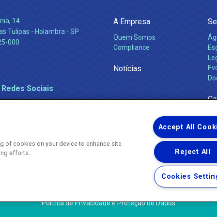
nia, 14
A Empresa
Se
s Tulipas - Holambra - SP
Quem Somos
Ág
25-000
Compliance
Es
Leg
Notícias
Ev
Do
 Redes Sociais
Ca
Accept All Cook
ing of cookies on your device to enhance site
Reject All
ing efforts.
Uma empresa
Copyright ® 2026 - Todos os Direitos Reservados.
Nossa natureza movimenta a vida
Cookies Settin
Termos Gerais de Uso de Sites e Aplicativos
Política de Privacidade e Proteção de Dados