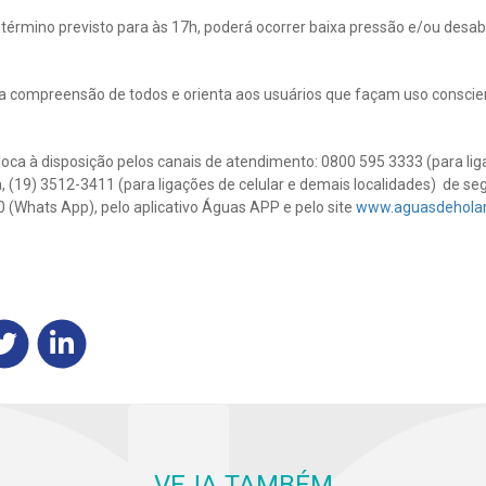
 término previsto para às 17h, poderá ocorrer baixa pressão e/ou desa
a compreensão de todos e orienta aos usuários que façam uso conscien
ca à disposição pelos canais de atendimento: 0800 595 3333 (para liga
, (19) 3512-3411 (para ligações de celular e demais localidades) de s
0 (Whats App), pelo aplicativo Águas APP e pelo site
www.aguasdehola
VEJA TAMBÉM