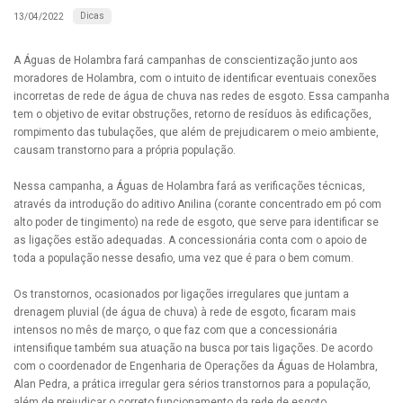
Dicas
13/04/2022
A Águas de Holambra fará campanhas de conscientização junto aos
moradores de Holambra, com o intuito de identificar eventuais conexões
incorretas de rede de água de chuva nas redes de esgoto. Essa campanha
tem o objetivo de evitar obstruções, retorno de resíduos às edificações,
rompimento das tubulações, que além de prejudicarem o meio ambiente,
causam transtorno para a própria população.
Nessa campanha, a Águas de Holambra fará as verificações técnicas,
através da introdução do aditivo Anilina (corante concentrado em pó com
alto poder de tingimento) na rede de esgoto, que serve para identificar se
as ligações estão adequadas. A concessionária conta com o apoio de
toda a população nesse desafio, uma vez que é para o bem comum.
Os transtornos, ocasionados por ligações irregulares que juntam a
drenagem pluvial (de água de chuva) à rede de esgoto, ficaram mais
intensos no mês de março, o que faz com que a concessionária
intensifique também sua atuação na busca por tais ligações. De acordo
com o coordenador de Engenharia de Operações da Águas de Holambra,
Alan Pedra, a prática irregular gera sérios transtornos para a população,
além de prejudicar o correto funcionamento da rede de esgoto.