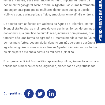
Ferreira. Para ela, esse é um momento muito importante. “Além da
conscientização geral sobre o tema, o Agosto Lilás é uma ferramenta de
encorajamento para que as mulheres denunciem qualquer tipo de
violência contra a integridade física, emocional e moral”, diz Andréia.
De acordo com a técnica em Química da Águas de Holambra, Marcia
Evangelista Pereira, as mulheres devem ser livres, fortes, determinadas e
não admitir qualquer tipo de humilhação, inclusive com palavras, que
também são uma forma de agressão. E Marcia manda o recado: “Juntas
somos mais fortes, peçam ajuda, denunciem, não percam a essência para
agradar ninguém, somos únicas. Nesse Agosto Lilás, não vamos fechar
os olhos para a violência contra as mulheres”, finaliza.
E por que a cor lilás? Porque lilás representa purificação mental e física; a
tonalidade simboliza respeito, dignidade, sinceridade e espiritualidade.
Compartilhar: