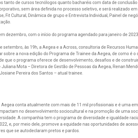
 tanto de cursos tecnólogos quanto bacharéis com data de conclusão e
porativo, sem área definida no processo seletivo, e será realizado em o
 Fit Cultural, Dinâmica de grupo e Entrevista Individual, Painel de neg
tação.
 em dezembro, com o início do programa agendado para janeiro de 2023
de setembro, às 19h, a Aegea e a Across, consultoria de Recursos Human
r sobre a nova edição do Programa de Trainee da Aegea, de como é o di
e que o programa oferece de desenvolvimento, desafios e de construi
ve Juliana Mota – Diretora de Gestão de Pessoas da Aegea, Renan Mendo
Josiane Pereira dos Santos – atual trainee.
 a Aegea conta atualmente com mais de 11 mil profissionais e é uma
impactam no desenvolvimento sociocultural e na promoção de uma soci
versidade. A companhia tem o programa de diversidade e igualdade raci
2, e, por meio dele, promove a equidade nas oportunidades de acess
res que se autodeclaram pretos e pardos.