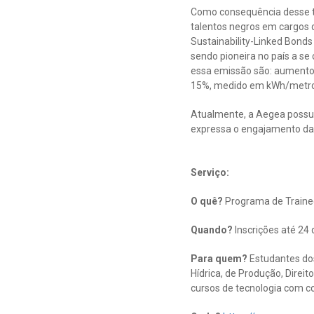
Como consequência desse t
talentos negros em cargos 
Sustainability-Linked Bond
sendo pioneira no país a s
essa emissão são: aumento
15%, medido em kWh/metro 
Atualmente, a Aegea possui o
expressa o engajamento da 
Serviço:
O quê?
Programa de Traine
Quando?
Inscrições até 24
Para quem?
Estudantes dos
Hídrica, de Produção, Direi
cursos de tecnologia com co