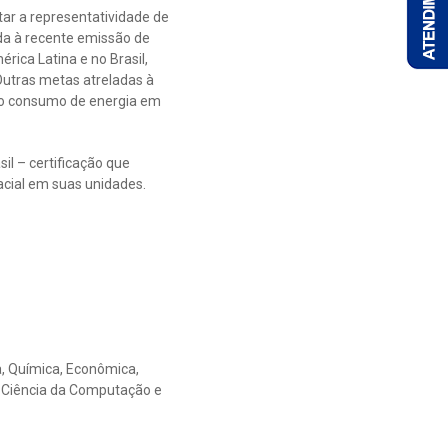
r a representatividade de
da à recente emissão de
ica Latina e no Brasil,
Outras metas atreladas à
do consumo de energia em
il – certificação que
cial em suas unidades.
a, Química, Econômica,
s, Ciência da Computação e