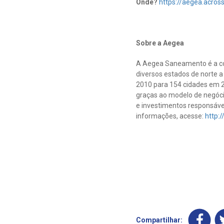
Onde?
https://aegea.across
Sobre a Aegea
A Aegea Saneamento é a co
diversos estados de norte a
2010 para 154 cidades em 2
graças ao modelo de negóci
e investimentos responsávei
informações, acesse:
http:
Compartilhar: