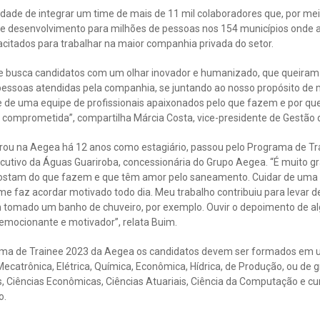
idade de integrar um time de mais de 11 mil colaboradores que, por me
 e desenvolvimento para milhões de pessoas nos 154 municípios onde a
citados para trabalhar na maior companhia privada do setor.
 busca candidatos com um olhar inovador e humanizado, que queiram f
pessoas atendidas pela companhia, se juntando ao nosso propósito de
e de uma equipe de profissionais apaixonados pelo que fazem e por q
e comprometida”, compartilha Márcia Costa, vice-presidente de Gestão
trou na Aegea há 12 anos como estagiário, passou pelo Programa de Tra
ecutivo da Águas Guariroba, concessionária do Grupo Aegea. “É muito gr
 gostam do que fazem e que têm amor pelo saneamento. Cuidar de uma c
 me faz acordar motivado todo dia. Meu trabalho contribuiu para levar
 tomado um banho de chuveiro, por exemplo. Ouvir o depoimento de a
é emocionante e motivador”, relata Buim.
rama de Trainee 2023 da Aegea os candidatos devem ser formados em 
 Mecatrônica, Elétrica, Química, Econômica, Hídrica, de Produção, ou de
 Ciências Econômicas, Ciências Atuariais, Ciência da Computação e cur
o.