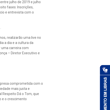
ntre julho de 2019 e julho
ito fases: Inscrições,
ócio e entrevista com o
.
os, realizarão uma live no
a a dia e a cultura da
r uma carreira com
nça – Diretor Executivo e
 empresa comprometida com o
edade mais justa e
al Respeito Dá o Tom, que
o e o crescimento