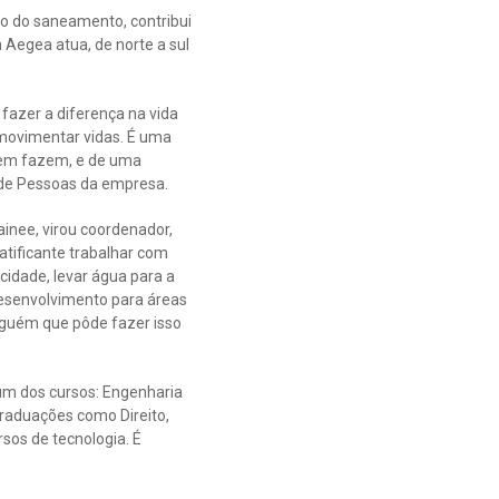
io do saneamento, contribui
 Aegea atua, de norte a sul
azer a diferença na vida
 movimentar vidas. É uma
uem fazem, e de uma
 de Pessoas​ da empresa.
inee, virou coordenador,
atificante trabalhar com
idade, levar água para a
 desenvolvimento para áreas
lguém que pôde fazer isso
um dos cursos: Engenharia
 graduações como Direito,
sos de tecnologia. É