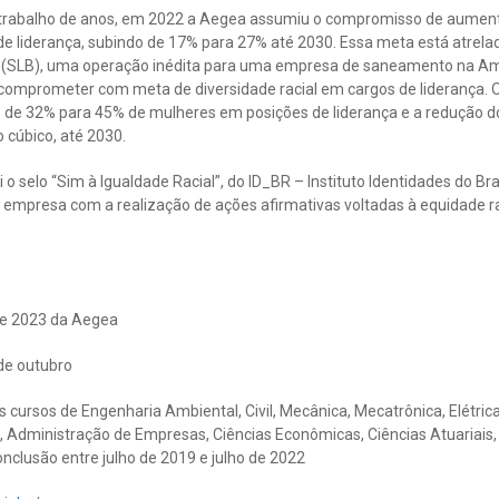
rabalho de anos, em 2022 a Aegea assumiu o compromisso de aumenta
de liderança, subindo de 17% para 27% até 2030. Essa meta está atrela
s (SLB), uma operação inédita para uma empresa de saneamento na Amér
e comprometer com meta de diversidade racial em cargos de liderança. 
 de 32% para 45% de mulheres em posições de liderança e a redução 
cúbico, até 2030.
 selo “Sim à Igualdade Racial”, do ID_BR – Instituto Identidades do Bras
empresa com a realização de ações afirmativas voltadas à equidade ra
e 2023 da Aegea
 de outubro
 cursos de Engenharia Ambiental, Civil, Mecânica, Mecatrônica, Elétric
to, Administração de Empresas, Ciências Econômicas, Ciências Atuariai
nclusão entre julho de 2019 e julho de 2022