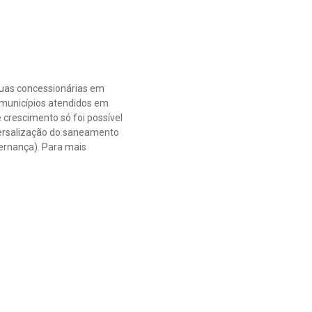
suas concessionárias em
s municípios atendidos em
crescimento só foi possível
versalização do saneamento
vernança). Para mais