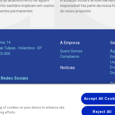
os de abastecimento de água e
A atuação social e ambientalmen
to sanitário implicam em custos
responsável faz parte da nossa hi
mentos permanentes.
do nosso propósito.
nia, 14
A Empresa
Se
s Tulipas - Holambra - SP
Quem Somos
Ág
25-000
Compliance
Es
Leg
Notícias
Ev
Do
 Redes Sociais
Ca
Accept All Cook
ing of cookies on your device to enhance site
Reject All
ing efforts.
Uma empresa