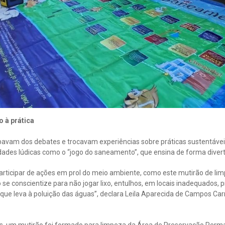
o à prática
ipavam dos debates e trocavam experiências sobre práticas sustentáve
dades lúdicas como o “jogo do saneamento”, que ensina de forma divert
rticipar de ações em prol do meio ambiente, como este mutirão de limp
se conscientize para não jogar lixo, entulhos, em locais inadequados, p
 que leva à poluição das águas”, declara Leila Aparecida de Campos Carr
as, um mutirão foi formado para limpeza da Área de Preservação Perma