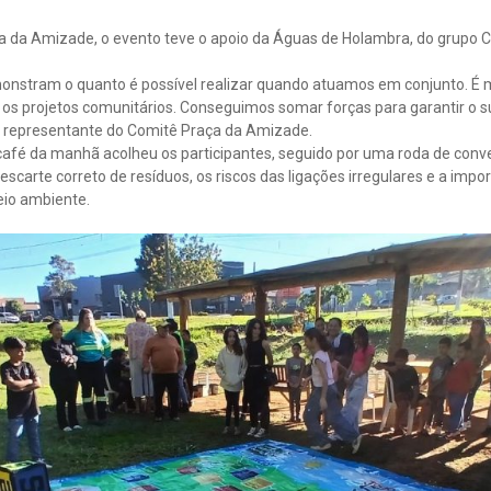
a da Amizade, o evento teve o apoio da Águas de Holambra, do grupo 
stram o quanto é possível realizar quando atuamos em conjunto. É m
os projetos comunitários. Conseguimos somar forças para garantir o s
o, representante do Comitê Praça da Amizade.
café da manhã acolheu os participantes, seguido por uma roda de conve
arte correto de resíduos, os riscos das ligações irregulares e a impor
eio ambiente.