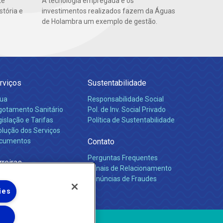
te
A tecnologia empregada e os
stória e
investimentos realizados fazem da Águas
de Holambra um exemplo de gestão.
rviços
Sustentabilidade
ua
Responsabilidade Social
gotamento Sanitário
Pol. de Inv. Social Privado
islação e Tarifas
Política de Sustentabilidade
olução dos Serviços
cumentos
Contato
Perguntas Frequentes
rreiras
Canais de Relacionamento
Denúncias de Fraudes
ies