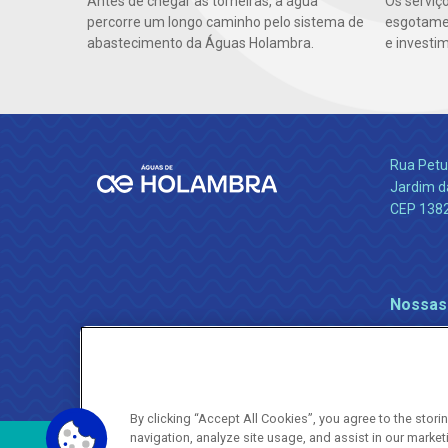
Antes de chegar às torneiras, a água
Os serviç
percorre um longo caminho pelo sistema de
esgotamen
abastecimento da Águas Holambra.
e investi
Rua Petu
Jardim da
CEP 138
Nossas
By clicking “Accept All Cookies”, you agree to the stor
navigation, analyze site usage, and assist in our market