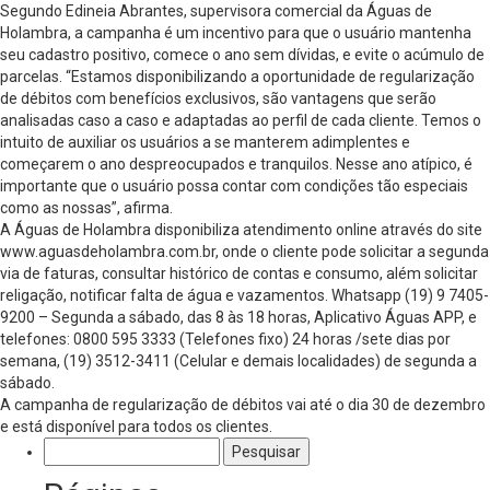
Segundo Edineia Abrantes, supervisora comercial da Águas de
Holambra, a campanha é um incentivo para que o usuário mantenha
seu cadastro positivo, comece o ano sem dívidas, e evite o acúmulo de
parcelas. “Estamos disponibilizando a oportunidade de regularização
de débitos com benefícios exclusivos, são vantagens que serão
analisadas caso a caso e adaptadas ao perfil de cada cliente. Temos o
intuito de auxiliar os usuários a se manterem adimplentes e
começarem o ano despreocupados e tranquilos. Nesse ano atípico, é
importante que o usuário possa contar com condições tão especiais
como as nossas”, afirma.
A Águas de Holambra disponibiliza atendimento online através do site
www.aguasdeholambra.com.br, onde o cliente pode solicitar a segunda
via de faturas, consultar histórico de contas e consumo, além solicitar
religação, notificar falta de água e vazamentos. Whatsapp (19) 9 7405-
9200 – Segunda a sábado, das 8 às 18 horas, Aplicativo Águas APP, e
telefones: 0800 595 3333 (Telefones fixo) 24 horas /sete dias por
semana, (19) 3512-3411 (Celular e demais localidades) de segunda a
sábado.
A campanha de regularização de débitos vai até o dia 30 de dezembro
e está disponível para todos os clientes.
Pesquisar
por: