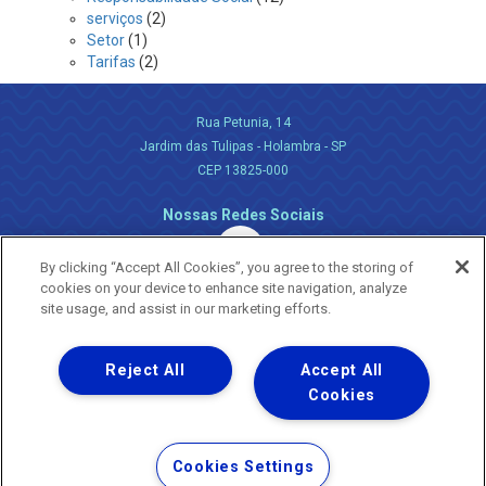
serviços
(2)
Setor
(1)
Tarifas
(2)
Rua Petunia, 14
Jardim das Tulipas - Holambra - SP
CEP 13825-000
Nossas Redes Sociais
By clicking “Accept All Cookies”, you agree to the storing of
cookies on your device to enhance site navigation, analyze
site usage, and assist in our marketing efforts.
Reject All
Accept All
Uma empresa
Copyright ® 2026 - Todos os Direitos Reservados.
Cookies
Nossa natureza movimenta a vida
Termos Gerais de Uso de Sites e Aplicativos
Cookies Settings
Política de Privacidade e Proteção de Dados