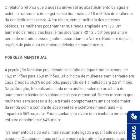
O relatório reforça que o acesso universal ao abastecimento de água e
coleta e tratamento de esgoto pode tirar mais de 18 milhões de mulheres
da condição de pobreza. Além disso, com a melhoria dos serviços
básicos, as mulheres poderiam ter sua renda ampliada em 1/3. Um
aumento da renda das brasileiras alcançaria R$ 13,5 bilhões por ano e
cerca de metade desses ganhos ocorreriam no Norte e Nordeste do país,
regiões do país com os maiores déficits de saneamento.
POBREZA MENSTRUAL
A população feminina prejudicada pela falta de água tratada passou de
15,2 milhões para 15,8 milhões. Já o índice de mulheres sem banheiro em
casa cresceu 56,3% no período, passando de 1,6 milhão para 2,5 milhões.
Na publicação, foi realizada ainda uma análise sobre como a falta de
saneamento básico impulsiona a pobreza menstrual. Dados mostram que
mulheres sem acesso a água tratada comprometem uma parcela maior
da renda com a compra de absorventes e coletores menstruais – o
impacto é 36% superior. Para aquelas que vivem sem banheiro em casa, o
esforço econômico é 64% maior.
“Saneamento básico está intrinsecamente ligado à qualidade de vida das
pessoas. O acesso a água potável e esgoto tratado não é apenas uma