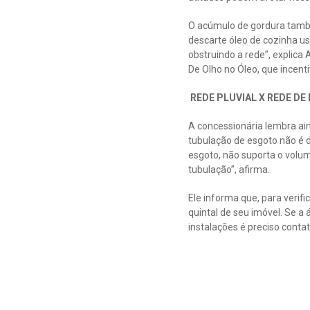
O acúmulo de gordura també
descarte óleo de cozinha us
obstruindo a rede”, explica
De Olho no Óleo, que incent
REDE PLUVIAL X REDE DE
A concessionária lembra ai
tubulação de esgoto não é 
esgoto, não suporta o volu
tubulação”, afirma.
Ele informa que, para verifi
quintal de seu imóvel. Se a á
instalações é preciso contat