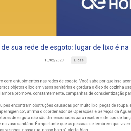
de sua rede de esgoto: lugar de lixo é na 
Dicas
15/02/2023
m com entupimentos nas redes de esgoto. Você sabe por que isso acon
rsos objetos e lixo em vasos sanitários e gordura e óleo de cozinha us
olambra promove, constantemente, campanhas de conscientização par
uipes encontram obstruções causadas por muito lixo, peças de roupa, e
papel higiênico”, afirma o coordenador de Operações e Serviços da Água
etoras de esgoto não são dimensionadas para receber este tipo de lança
ão é no vaso sanitário. É importante que as pessoas se lembrem que vi
 vizinhos, nossa rua, nosso bairro”, alerta Alan.