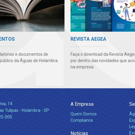
ENTOS
REVISTA AEGEA
latórios e documentos de
Faça o download da Revista Aegea
 público da Águas de Holambra.
por dentro das novidades que ac
na empresa.
nia, 14
A Empresa
Se
s Tulipas - Holambra - SP
Quem Somos
Ág
25-000
Compliance
Es
Leg
Notícias
Ev