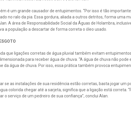
m é um grande causador de entupimentos. “Por isso é tão importante
ado no ralo da pia. Essa gordura, aliada a outros detritos, forma uma 
 Alan. A área de Responsabilidade Social da Águas de Holambra, inclusi
iva a população a descartar de forma correta o óleo usado.
 ESGOTO
nda que ligações corretas de água pluvial também evitam entupimentos
dimensionada para receber água de chuva. “A água de chuva não pode es
me da água de chuva. Por isso, essa prática também provoca entupime
car se as instalações de sua residência estão corretas, basta jogar um 
gua colorida chegar até a sarjeta, significa que a ligação está correta. “
ar o serviço de um pedreiro de sua confiança”, conclui Alan.