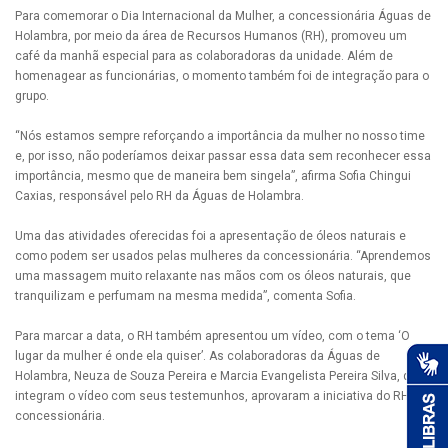
Para comemorar o Dia Internacional da Mulher, a concessionária Águas de
Holambra, por meio da área de Recursos Humanos (RH), promoveu um
café da manhã especial para as colaboradoras da unidade. Além de
homenagear as funcionárias, o momento também foi de integração para o
grupo.
“Nós estamos sempre reforçando a importância da mulher no nosso time
e, por isso, não poderíamos deixar passar essa data sem reconhecer essa
importância, mesmo que de maneira bem singela”, afirma Sofia Chingui
Caxias, responsável pelo RH da Águas de Holambra.
Uma das atividades oferecidas foi a apresentação de óleos naturais e
como podem ser usados pelas mulheres da concessionária. “Aprendemos
uma massagem muito relaxante nas mãos com os óleos naturais, que
tranquilizam e perfumam na mesma medida”, comenta Sofia.
Para marcar a data, o RH também apresentou um vídeo, com o tema ‘O
lugar da mulher é onde ela quiser’. As colaboradoras da Águas de
Holambra, Neuza de Souza Pereira e Marcia Evangelista Pereira Silva, que
integram o vídeo com seus testemunhos, aprovaram a iniciativa do RH da
concessionária.